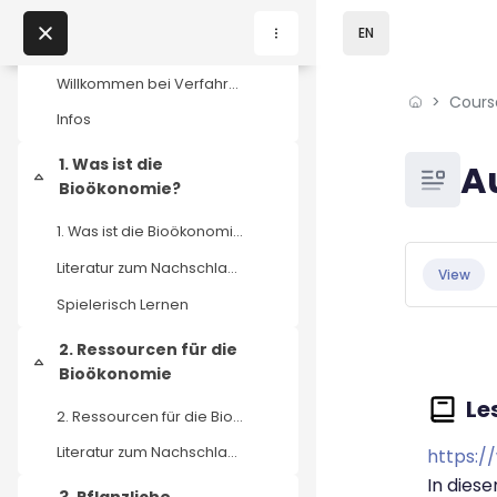
Willkommen!
Collapse
Skip to sidebar navi
Skip to page footer
Skip to main content
EN
Sprachauswahl
Willkommen bei Verfahrenstechnik für die Bioökonomie!
Cours
Home
Infos
Courses
Blocks
1. Was ist die
A
Collapse
Bioökonomie?
Podcasts
1. Was ist die Bioökonomie?
Blocks
Completio
My courses
Literatur zum Nachschlagen und Vertiefen
View
Spielerisch Lernen
News
2. Ressourcen für die
Collapse
Bioökonomie
Events
2. Ressourcen für die Bioökonomie
About us
Literatur zum Nachschlagen und Vertiefen
https:/
In dies
Contact us