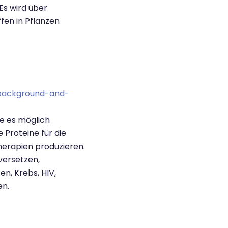
Es wird über
fen in Pflanzen
-background-and-
ie es möglich
 Proteine für die
herapien produzieren.
versetzen,
n, Krebs, HIV,
en.