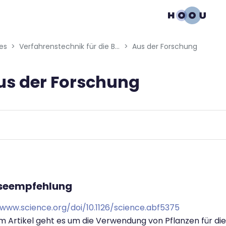
gation menu
es
Verfahrenstechnik für die Bioökonomie
Aus der Forschung
us der Forschung
n requirements
/www.science.org/doi/10.1126/science.abf5375
em Artikel geht es um die Verwendung von Pflanzen für di