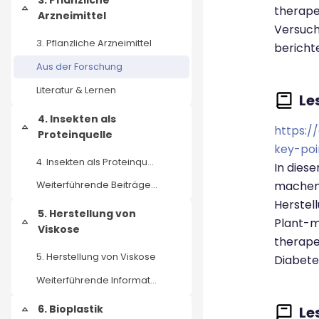
3. Pflanzliche
therape
Collapse
Arzneimittel
Versuch
3. Pflanzliche Arzneimittel
berichte
Aus der Forschung
Literatur & Lernen
4. Insekten als
https:/
Collapse
Proteinquelle
key-poi
4. Insekten als Proteinquelle
In diese
machen,
Weiterführende Beiträge und Literatur
Herstel
5. Herstellung von
Plant-m
Collapse
Viskose
therape
5. Herstellung von Viskose
Diabete
Weiterführende Informationen
6. Bioplastik
Collapse