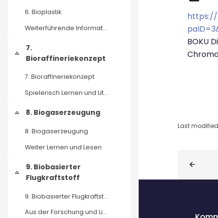
6. Bioplastik
https:/
paID=3
Weiterführende Informationen
BOKU Di
7.
Chroma
Collapse
Bioraffineriekonzept
7. Bioraffineriekonzept
Spielerisch Lernen und Literatur
8. Biogaserzeugung
Collapse
Last modified
8. Biogaserzeugung
Weiter Lernen und Lesen
Blocks
9. Biobasierter
Collapse
Flugkraftstoff
9. Biobasierter Flugkraftstoff
Aus der Forschung und Literatur
Komm