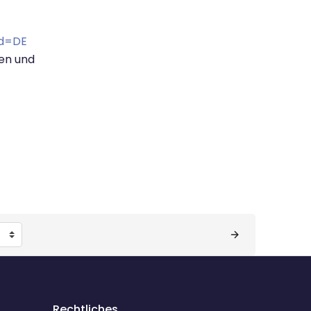
d=DE
en und
Rechtliches