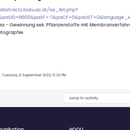
/abstracts.boku.ac.at/oe_list.php?
&paSID=6600&paSF=-1&paCF=0&paLIST=0&language_i
ss - Gewinnung sek. Pflanzenstoffe mit Membranverfahr
tographie
: Tuesday, 5 September 2023, 12:20 PM
Jump to activity
unikation
HOOU