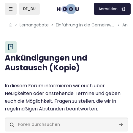
Skip to sidebar navigation menu
Skip to mobile navigation menu
Skip to page footer
Zum Hauptinhalt
Anmelden
DE_DU
Lernangebote
Einführung in die Gemeinwohl-Ökonomie (GWÖ)
Ankü
Blöcke
Ankündigungen und
Austausch (Kopie)
Blöcke
Abschlussbedingungen
In diesem Forum informieren wir euch über
Neuigkeiten oder anstehende Termine und geben
euch die Möglichkeit, Fragen zu stellen, die wir in
regelmäßigen Abständen beantworten.
Foren durchsuchen
Foren