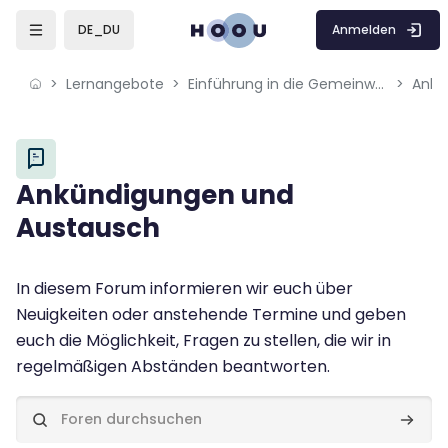
Skip to sidebar navigation menu
Skip to mobile navigation menu
Skip to page footer
Zum Hauptinhalt
Anmelden
DE_DU
Lernangebote
Einführung in die Gemeinwohl-Ökonomie (GWÖ)
Ankü
Blöcke
Ankündigungen und
Austausch
Blöcke
Abschlussbedingungen
In diesem Forum informieren wir euch über
Neuigkeiten oder anstehende Termine und geben
euch die Möglichkeit, Fragen zu stellen, die wir in
regelmäßigen Abständen beantworten.
Foren durchsuchen
Foren