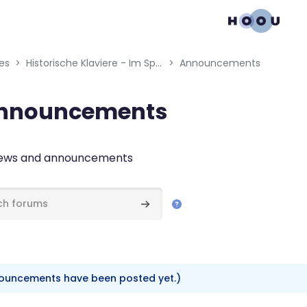
gation menu
es
Historische Klaviere - Im Spannungsfeld zwischen Instrumentenbau und Interpretationsgewohnheiten
Announcements
nnouncements
n requirements
news and announcements
ums
Search forums
ouncements have been posted yet.)