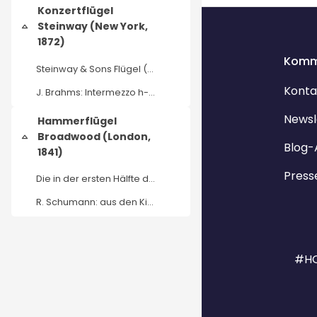
Konzertflügel
Blocks
Steinway (New York,
Collapse
1872)
Komm
Steinway & Sons Flügel (New York 1871) im Museum f...
Konta
J. Brahms: Intermezzo h-Moll Op. 119 Nr. 1 Hubert ...
Newsl
Hammerflügel
Broadwood (London,
Collapse
Blog-
1841)
Press
Die in der ersten Hälfte des 19. Jahrhunderts entw...
R. Schumann: aus den Kinderszenen Op. 15 Träumerei...
#HO