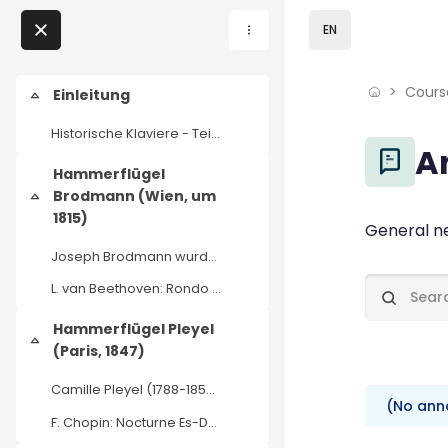
Skip to sidebar navi
Skip to page footer
Skip to main content
EN
Skip to - Close
Cours
Home
Einleitung
Collapse
Historische Klaviere - Teil 01 - EinleitungProf. D...
Courses
Blocks
A
Hammerflügel
Podcasts
Brodmann (Wien, um
Collapse
1815)
Blocks
Completio
General 
My courses
Joseph Brodmann wurde 1763 in Deuna, Preußen gebor...
L. van Beethoven: Rondo C-Dur Op. 51 Nr. 1Hubert R...
News
Search for
Hammerflügel Pleyel
Events
Collapse
(Paris, 1847)
Camille Pleyel (1788-1855) — (Wien 1841) im Museum...
About us
(No ann
F. Chopin: Nocturne Es-Dur Op. 9 Nr. 2 Hubert Rutk...
Contact us