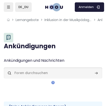
Skip to sidebar navigation menu
Skip to mobile navigation menu
Skip to page footer
Zum Hauptinhalt
Anmelden
DE_DU
Lernangebote
Inklusion in der Musikpädagogik
Ankü
Blöcke
Ankündigungen
Blöcke
Abschlussbedingungen
Ankündigungen und Nachrichten
Foren durchsuchen
Foren