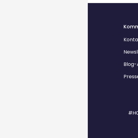
Blocks
Komm
Konta
Newsl
Blog-
Press
#HO