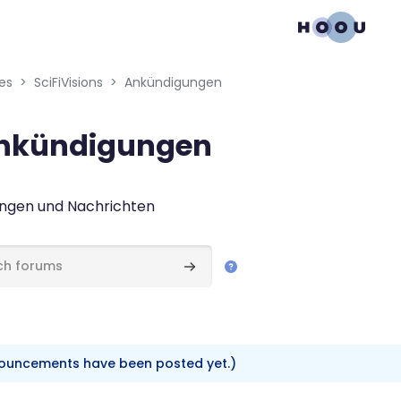
gation menu
es
SciFiVisions
Ankündigungen
nkündigungen
n requirements
ngen und Nachrichten
ums
Search forums
ouncements have been posted yet.)