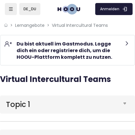
Skip to sidebar navigation menu
Skip to mobile navigation menu
Skip to page footer
Zum Hauptinhalt
Anmelden
DE_DU
Lernangebote
Virtual Intercultural Teams
Du bist aktuell im Gastmodus. Logge
dich ein oder registriere dich, um die
HOOU-Plattform komplett zu nutzen.
Virtual Intercultural Teams
Blöcke
Blöcke
Topic 1