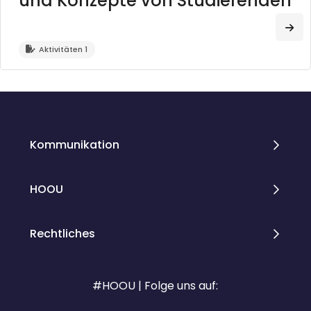
und Konzepte von Studierenden
Zum
Aktivitäten 1
Blöcke
Blöcke
Kommunikation
HOOU
Rechtliches
#HOOU | Folge uns auf: