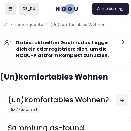
Skip to sidebar navigation menu
Skip to mobile navigation menu
Skip to page footer
Zum Hauptinhalt
Anmelden
DE_DU
Lernangebote
(Un)komfortables Wohnen
Du bist aktuell im Gastmodus. Logge
dich ein oder registriere dich, um die
HOOU-Plattform komplett zu nutzen.
(Un)komfortables Wohnen
Blöcke
Blöcke
(un)komfortables Wohnen?
Zu
Aktivitäten 1
Sammlung as-found: