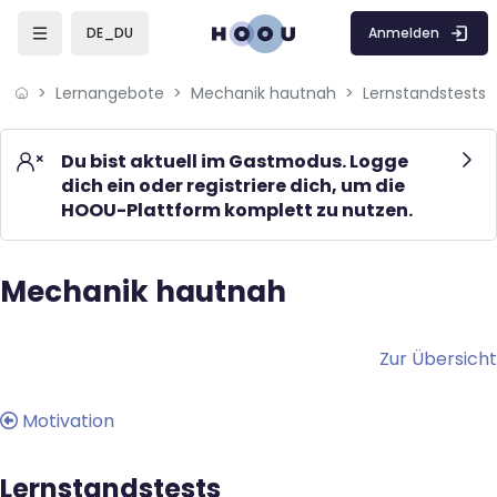
Skip to sidebar navigation menu
Skip to mobile navigation menu
Skip to page footer
Zum Hauptinhalt
Anmelden
DE_DU
Lernangebote
Mechanik hautnah
Lernstandstests
Du bist aktuell im Gastmodus. Logge
dich ein oder registriere dich, um die
HOOU-Plattform komplett zu nutzen.
Mechanik hautnah
Blöcke
Blöcke
Zur Übersicht
Motivation
Lernstandstests