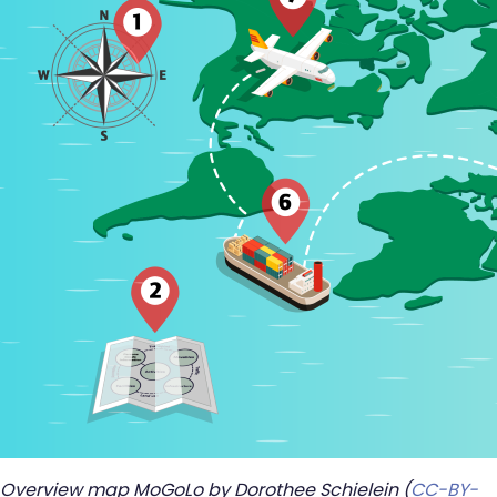
Overview map MoGoLo by Dorothee Schielein (
CC-BY-