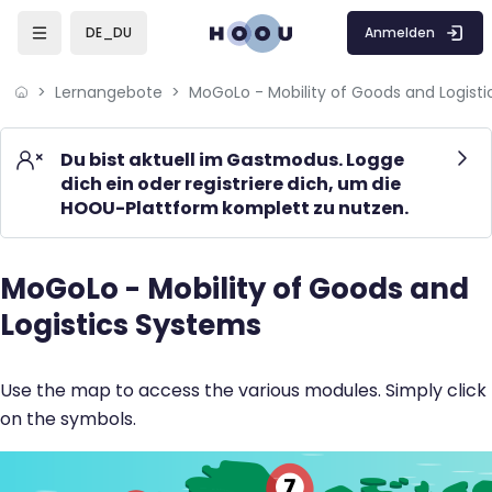
Skip to sidebar navigation menu
Skip to mobile navigation menu
Skip to page footer
Zum Hauptinhalt
Anmelden
DE_DU
Lernangebote
Du bist aktuell im Gastmodus. Logge
dich ein oder registriere dich, um die
HOOU-Plattform komplett zu nutzen.
MoGoLo - Mobility of Goods and
Blöcke
Logistics Systems
Blöcke
Use the map to access the various modules. Simply click
on the symbols.