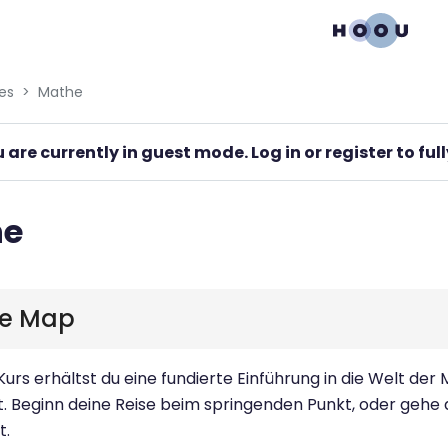
gation menu
es
Mathe
 are currently in guest mode. Log in or register to fu
he
e Map
Kurs erhältst du eine fundierte Einführung in die Welt der 
. Beginn deine Reise beim springenden Punkt, oder gehe
t.