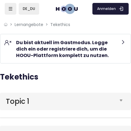
Skip to sidebar navigation menu
Skip to mobile navigation menu
Skip to page footer
Zum Hauptinhalt
Anmelden
DE_DU
Lernangebote
Tekethics
Du bist aktuell im Gastmodus. Logge
dich ein oder registriere dich, um die
HOOU-Plattform komplett zu nutzen.
Tekethics
Blöcke
Blöcke
Topic 1