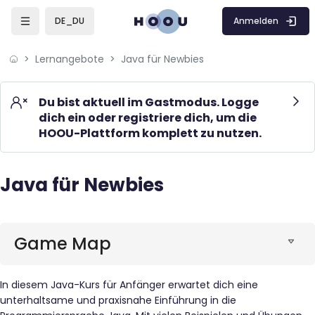
Skip to sidebar navigation menu
Skip to mobile navigation menu
Skip to page footer
Zum Hauptinhalt
Anmelden
DE_DU
Lernangebote
Java für Newbies
Du bist aktuell im Gastmodus. Logge
dich ein oder registriere dich, um die
HOOU-Plattform komplett zu nutzen.
Java für Newbies
Blöcke
Blöcke
Game Map
In diesem Java-Kurs für Anfänger erwartet dich eine
unterhaltsame und praxisnahe Einführung in die