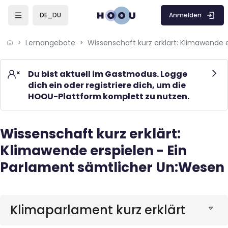
Skip to sidebar navigation menu
Skip to mobile navigation menu
Skip to page footer
Zum Hauptinhalt
Anmelden
DE_DU
Lernangebote
Du bist aktuell im Gastmodus. Logge
dich ein oder registriere dich, um die
HOOU-Plattform komplett zu nutzen.
Wissenschaft kurz erklärt:
Blöcke
Klimawende erspielen - Ein
Parlament sämtlicher Un:Wesen
Blöcke
Klimaparlament kurz erklärt