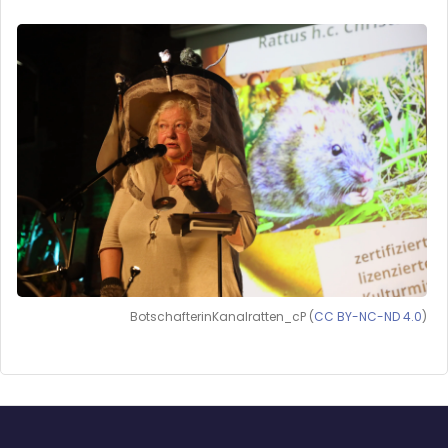
BotschafterinKanalratten_cP (
CC BY-NC-ND 4.0
)
Blöcke
Blöcke