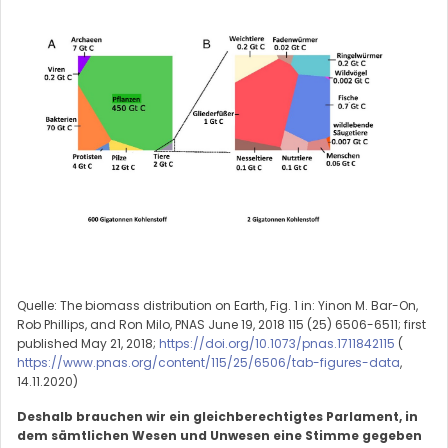
Quelle: The biomass distribution on Earth, Fig. 1 in: Yinon M. Bar-On,
Rob Phillips, and Ron Milo, PNAS June 19, 2018 115 (25) 6506-6511; first
published May 21, 2018;
https://doi.org/10.1073/pnas.1711842115
(
https://www.pnas.org/content/115/25/6506/tab-figures-data
,
14.11.2020)
Deshalb brauchen wir ein gleichberechtigtes Parlament, in
dem sämtlichen Wesen und Unwesen eine Stimme gegeben