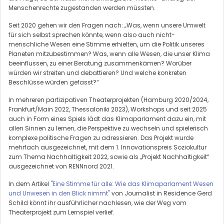
Menschenrechte zugestanden werden müssten.
Seit 2020 gehen wir den Fragen nach: „Was, wenn unsere Umwelt
für sich selbst sprechen könnte, wenn also auch nicht-
menschliche Wesen eine Stimme erhielten, um die Politik unseres
Planeten mitzubestimmen? Was, wenn alle Wesen, die unser Klima
beeinflussen, zu einer Beratung zusammenkämen? Worüber
würden wir streiten und debattieren? Und welche konkreten
Beschlüsse würden gefasst?“
In mehreren partizipativen Theaterprojekten (Hamburg 2020/2024,
Frankfurt/Main 2022, Thessaloniki 2023), Workshops und seit 2025
auch in Form eines Spiels lädt das Klimaparlament dazu ein, mit
allen Sinnen zu lernen, die Perspektive zu wechseln und spielerisch
komplexe politische Fragen zu adressieren. Das Projekt wurde
mehrfach ausgezeichnet, mit dem 1. Innovationspreis Soziokultur
zum Thema Nachhaltigkeit 2022, sowie als „Projekt Nachhaltigkeit“
ausgezeichnet von RENNnord 2021.
In dem Artikel
"Eine Stimme für alle: Wie das Klimaparlament Wesen
und Unwesen in den Blick nimmt"
von Journalist in Residence Gerd
Schild könnt ihr ausführlicher nachlesen, wie der Weg vom
Theaterprojekt zum Lernspiel verlief.