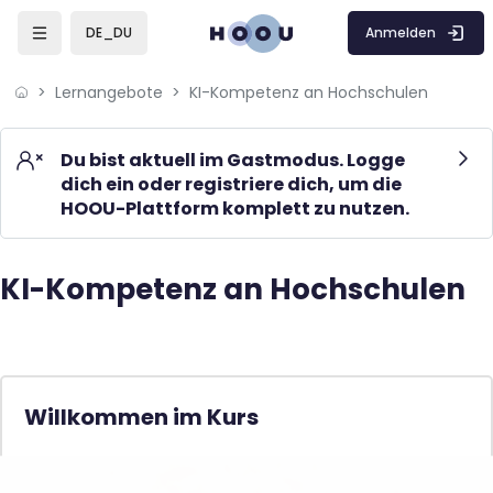
Skip to sidebar navigation menu
Skip to mobile navigation menu
Skip to page footer
Zum Hauptinhalt
Anmelden
DE_DU
Lernangebote
KI-Kompetenz an Hochschulen
Du bist aktuell im Gastmodus. Logge
dich ein oder registriere dich, um die
HOOU-Plattform komplett zu nutzen.
KI-Kompetenz an Hochschulen
Blöcke
Blöcke
Willkommen im Kurs