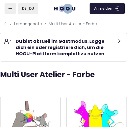
Skip to sidebar navigation menu
Skip to mobile navigation menu
Skip to page footer
Zum Hauptinhalt
Anmelden
DE_DU
Lernangebote
Multi User Atelier - Farbe
Du bist aktuell im Gastmodus. Logge
dich ein oder registriere dich, um die
HOOU-Plattform komplett zu nutzen.
Multi User Atelier - Farbe
Blöcke
Blöcke