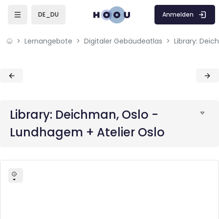
Skip to sidebar navigation menu
Skip to mobile navigation menu
Skip to page footer
Zum Hauptinhalt
Anmelden
DE_DU
Lernangebote
Digitaler Gebäudeatlas
Blöcke
Blöcke
Library: Deichman, Oslo -
Lundhagem + Atelier Oslo