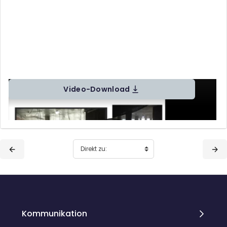
Video-Download
Blöcke
Blöcke
Kommunikation