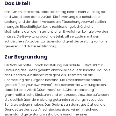
Das Urteil
Das Gericht stellte fest, dass der Antrag bereits nicht zulässig sei,
und wies diesen daher zurück. Die Bewertung der schulischen
Leistung und der damit verbundene Täuschungsvorwurf stellten
mangels Eilbedürftigkeit keine rechtswidrige behördliche
Maßnahme dar, die im gerichtlichen Eilverfahren korrigiert werden
müsse. Die Bewertung durch die Lehrkraft sei zudem mit den
schulischen Vorgaben zur Eigenständigkeit der Leistung konform
gewesen und daher rechtmäßig.
Zur Begründung
Der Schüler hatte – nach Darstellung der Schule – ChatGPT zur
Erstellung des Textes genutzt, obwohl keine ausdrückliche Erlaubnis
des Einsatzes künstlicher Intelligenz als Hilfsmittel für die
Bearbeitung der Aufgabe bestand. Die Arbeitshinweise hatten
gelautet "Use your own words". Der Fachlehrkraft war aufgefallen,
dass Teile der Arbeit („Summary“ und „Charakterisierung“)
grammatikalische Strukturen und eine Ausdrucksweise aufwiesen,
die deutlich über dem bislang gekannten Leistungsniveau des
Schülers gelegen haben. Das Gericht sah darin, gestützt auf die
Grundsätze des sog. Anscheinsbeweises, keine hinreichend
eigenständige Leistung, weshalb die Annahme eines