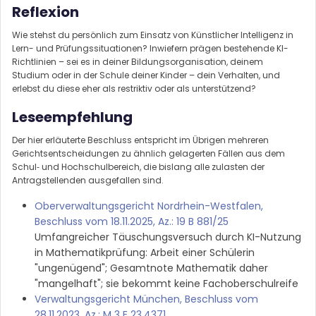
Reflexion
Wie stehst du persönlich zum Einsatz von Künstlicher Intelligenz in
Lern- und Prüfungssituationen? Inwiefern prägen bestehende KI-
Richtlinien – sei es in deiner Bildungsorganisation, deinem
Studium oder in der Schule deiner Kinder – dein Verhalten, und
erlebst du diese eher als restriktiv oder als unterstützend?
Leseempfehlung
Der hier erläuterte Beschluss entspricht im Übrigen mehreren
Gerichtsentscheidungen zu ähnlich gelagerten Fällen aus dem
Schul‑ und Hochschulbereich, die bislang alle zulasten der
Antragstellenden ausgefallen sind.
Oberverwaltungsgericht Nordrhein-Westfalen,
Beschluss vom 18.11.2025, Az.: 19 B 881/25
Umfangreicher Täuschungsversuch durch KI-Nutzung
in Mathematikprüfung: Arbeit einer Schülerin
"ungenügend"; Gesamtnote Mathematik daher
"mangelhaft"; sie bekommt keine Fachoberschulreife
Verwaltungsgericht München, Beschluss vom
28.11.2023, Az.: M 3 E 23.4371