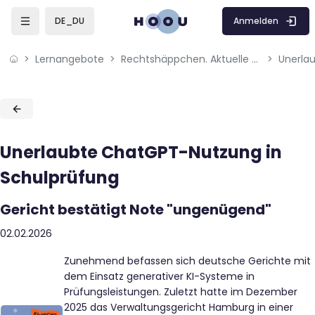
Skip to sidebar navigation menu
Skip to mobile navigation menu
Skip to page footer
Zum Hauptinhalt
Anmelden
DE_DU
Lernangebote
Rechtshäppchen. Aktuelle Rechtsinfos aus der Medien-, Digital- und KI-Welt
Blöcke
Blöcke
Unerlaubte ChatGPT-Nutzung in
Schulprüfung
Gericht bestätigt Note "ungenügend"
02.02.2026
Zunehmend befassen sich deutsche Gerichte mit
dem Einsatz generativer KI-Systeme in
Prüfungsleistungen. Zuletzt hatte im Dezember
2025 das Verwaltungsgericht Hamburg in einer