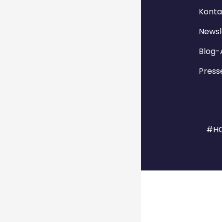
Konta
Newsl
Blog-
Press
#HO