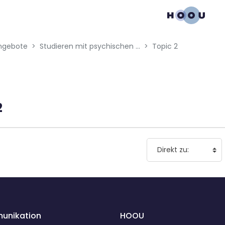
gation menu
ngebote
Studieren mit psychischen Erkrankungen
Topic 2
2
unikation
HOOU