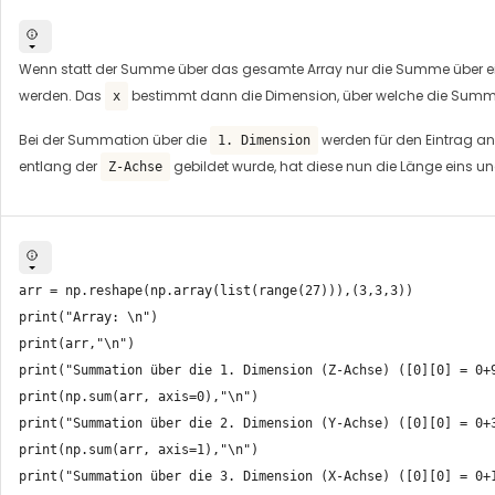
Wenn statt der Summe über das gesamte Array nur die Summe über ein
werden. Das
bestimmt dann die Dimension, über welche die Summa
x
Bei der Summation über die
werden für den Eintrag an 
1. Dimension
entlang der
gebildet wurde, hat diese nun die Länge eins u
Z-Achse
arr = np.reshape(np.array(list(range(27))),(3,3,3))

print("Array: \n")

print(arr,"\n")

print("Summation über die 1. Dimension (Z-Achse) ([0][0] = 0+9
print(np.sum(arr, axis=0),"\n")

print("Summation über die 2. Dimension (Y-Achse) ([0][0] = 0+3
print(np.sum(arr, axis=1),"\n")

print("Summation über die 3. Dimension (X-Achse) ([0][0] = 0+1