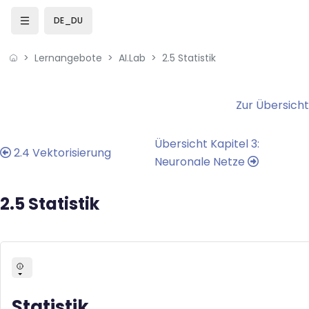
Skip to sidebar navigation menu
Skip to mobile navigation menu
Skip to sidebar hidden blocks
Skip to page footer
Zum Hauptinhalt
DE_DU
Lernangebote
AI.Lab
2.5 Statistik
Blöcke
Blöcke
Zur Übersicht
Übersicht Kapitel 3:
2.4 Vektorisierung
Neuronale Netze
2.5 Statistik
Statistik