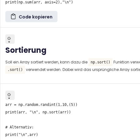
Code kopieren
Sortierung
Soll ein Array sortiert werden, kann dazu die
Funktion verwe
np.sort()
verwendet werden. Dabei wird das ursprüngliche Array sortie
.sort()
arr = np.random.randint(1,10,(5))

print(arr, "\n", np.sort(arr))

# Alternativ:

print("\n",arr)
