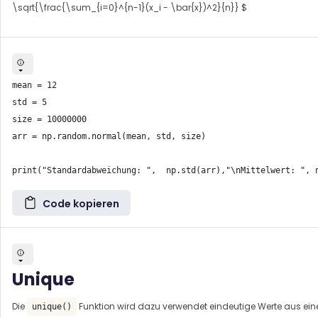
\sqrt{\frac{\sum_{i=0}^{n-1}(x_i - \bar{x})^2}{n}} $
mean = 12

std = 5

size = 10000000

arr = np.random.normal(mean, std, size)

Code kopieren
Unique
Die
Funktion wird dazu verwendet eindeutige Werte aus ein
unique()