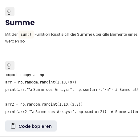
Summe
Mit der
Funktion lässt sich die Summe über alle Elemente eine
sum()
werden soll.
import numpy as np

arr = np.random.randint(1,10,(9))

print(arr,"\nSumme des Arrays:", np.sum(arr),"\n") # Summe all
arr2 = np.random.randint(1,10,(3,3))

Code kopieren