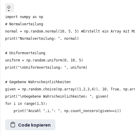
import numpy as np

# Normalverteilung

normal = np.random.normal(10, 5, 5) #Erstellt ein Array mit Mi
print("Normalverteilung: ", normal)

# Uniformverteilung

uniform = np.random.uniform(0, 10, 5)

print("\nUniformverteilung: ", uniform)

# Gegebene Wahrscheinlichkeiten

given = np.random.choice(np.array((1,2,3,4)), 10, True, np.ar
print("\nGegebene Wahrscheinlichkeiten: ", given)

for i in range(1,5):

Code kopieren