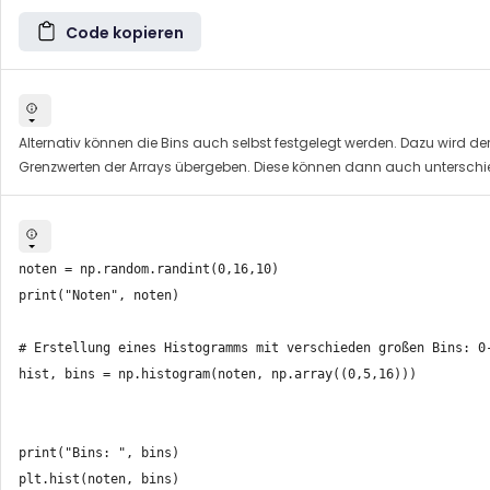
Code kopieren
Alternativ können die Bins auch selbst festgelegt werden. Dazu wird de
Grenzwerten der Arrays übergeben. Diese können dann auch unterschie
noten = np.random.randint(0,16,10)

print("Noten", noten)

# Erstellung eines Histogramms mit verschieden großen Bins: 0-
hist, bins = np.histogram(noten, np.array((0,5,16)))

print("Bins: ", bins)

plt.hist(noten, bins)
