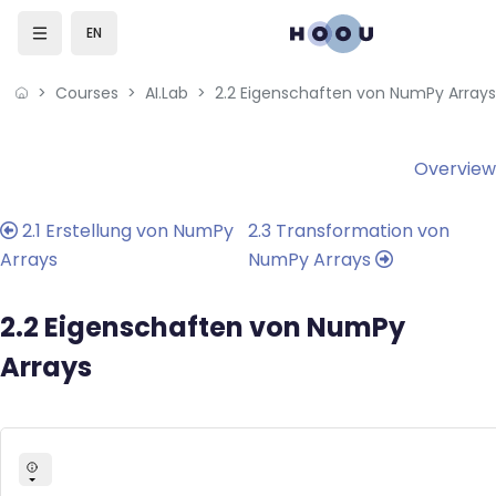
Skip to sidebar navigation menu
Skip to mobile navigation menu
Skip to sidebar hidden blocks
Skip to page footer
Skip to main content
EN
Courses
AI.Lab
2.2 Eigenschaften von NumPy Arrays
Blocks
Blocks
Overview
2.1 Erstellung von NumPy
2.3 Transformation von
Arrays
NumPy Arrays
2.2 Eigenschaften von NumPy
Arrays