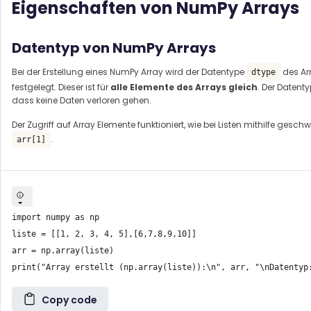
Eigenschaften von NumPy Arrays
Datentyp von NumPy Arrays
Bei der Erstellung eines NumPy Array wird der Datentype
des Ar
dtype
festgelegt. Dieser ist für
alle Elemente des Arrays gleich
. Der Datenty
dass keine Daten verloren gehen.
Der Zugriff auf Array Elemente funktioniert, wie bei Listen mithilfe gesch
.
arr[1]
import numpy as np

liste = [[1, 2, 3, 4, 5],[6,7,8,9,10]]

arr = np.array(liste)

Copy code