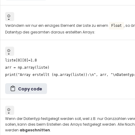
Verändern wir nur ein einziges Element der Liste zu einem
, so ä
Float
Datentyp des gesamten daraus erstellten Arrays:
liste[0][0]=1.8

arr = np.array(liste)

Copy code
Wenn der Datentyp festgelegt werden soll, weil z.B. nur Ganzzahlen ve
sollen, kann dies beim Erstellen des Arrays festgelegt werden. Alle N
werden
abgeschnitten
.