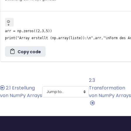
arr = np.zeros((2,3,5))

Copy code
2.3
2.1 Erstellung
Transformation
von NumPy Arrays
von NumPy Arrays
Blocks
Blocks