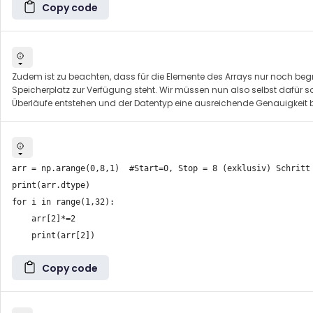
Copy code
Zudem ist zu beachten, dass für die Elemente des Arrays nur noch begr
Speicherplatz zur Verfügung steht. Wir müssen nun also selbst dafür s
Überläufe entstehen und der Datentyp eine ausreichende Genauigkeit bi
arr = np.arange(0,8,1)  #Start=0, Stop = 8 (exklusiv) Schritt 
print(arr.dtype)

for i in range(1,32):

    arr[2]*=2

Copy code