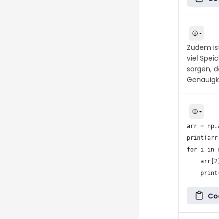
Zudem ist
viel Spei
sorgen, 
Genauigke
arr = np.
print(arr.
for i in 
    arr[2]
Co