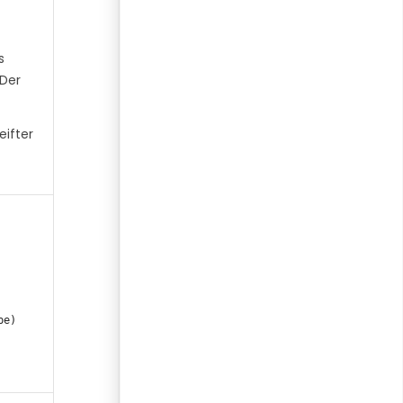
s
 Der
eifter