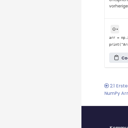
vorherige
arr = np.
Co
2.1 Erst
NumPy Ar
Blöcke
Blöcke
Kommun