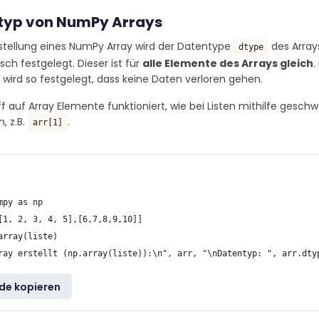
typ von NumPy Arrays
rstellung eines NumPy Array wird der Datentype
des Array
dtype
ch festgelegt. Dieser ist für
alle Elemente des Arrays gleich
.
wird so festgelegt, dass keine Daten verloren gehen.
ff auf Array Elemente funktioniert, wie bei Listen mithilfe geschw
, z.B.
.
arr[1]
mpy as np

[1, 2, 3, 4, 5],[6,7,8,9,10]]

array(liste)

de kopieren