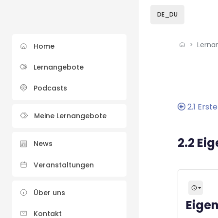
Skip to sidebar navi
Skip to sidebar hidd
Skip to page footer
Zum Hauptinhalt
DE_DU
Lerna
Home
Lernangebote
Blöcke
Blöcke
Podcasts
2.1 Ers
Meine Lernangebote
2.2 Ei
News
Veranstaltungen
Über uns
Eige
Kontakt