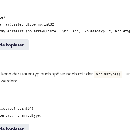
e)

array(liste, dtype=np.int32)

de kopieren
iv kann der Datentyp auch später noch mit der
Fun
arr.astype()
 werden:
.astype(np.int64)

de kopieren