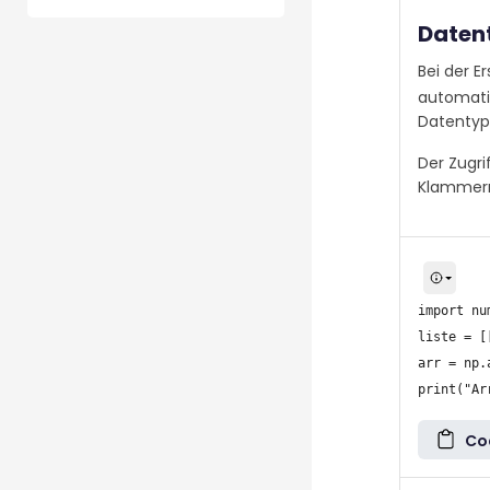
Daten
Bei der E
automatis
Datentyp 
Der Zugri
Klammern
import nu
liste = [
arr = np.
Co