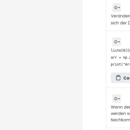
Verändern
sich der 
liste[0][0
arr = np.
Co
Wenn der 
werden so
Nachkom