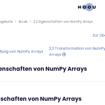
gation menu
en blocks
ngebote
AI.Lab
2.2 Eigenschaften von NumPy Arrays
Zur Üb
2.3 Transformation von NumP
tellung von NumPy Arrays
Arrays
genschaften von NumPy Arrays
nschaften von NumPy Arrays