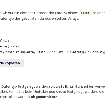
 wir nur ein einziges Element der Liste zu einem
, so änd
Float
Datentyp des gesamten daraus erstellten Arrays:
]=1.8

array(liste)

de kopieren
Datentyp festgelegt werden soll, weil z.B. nur Ganzzahlen verw
llen, kann dies beim Erstellen des Arrays festgelegt werden. Alle
mastellen werden
abgeschnitten
.