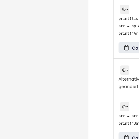
print(list
arr = np.
Co
Alternat
geändert
arr = arr
Co