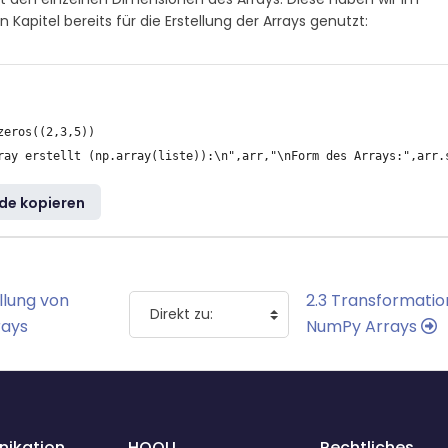
n Kapitel bereits für die Erstellung der Arrays genutzt:
zeros((2,3,5))

de kopieren
ellung von
2.3 Transformatio
rays
NumPy Arrays
ikation
HOOU
Rechtliches