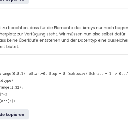
 zu beachten, dass für die Elemente des Arrays nur noch begre
cherplatz zur Verfügung steht. Wir müssen nun also selbst dafür
dass keine Überläufe entstehen und der Datentyp eine ausreich
it bietet.
arange(0,8,1)  #Start=0, Stop = 8 (exklusiv) Schritt = 1 -> 0...7
dtype)

range(1,32):

*=2

de kopieren