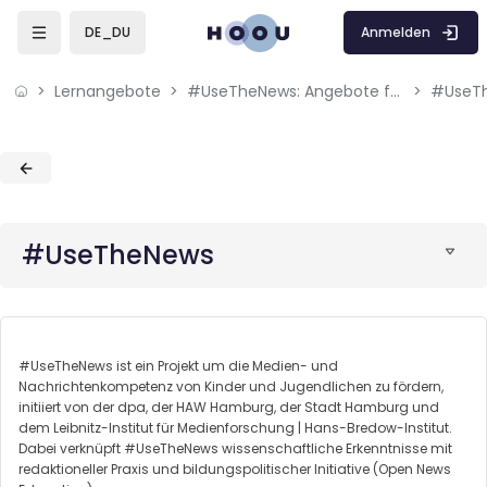
Skip to sidebar navigation menu
Skip to mobile navigation menu
Skip to page footer
Zum Hauptinhalt
Anmelden
DE_DU
Lernangebote
#UseTheNews: Angebote für Lehrkräfte zum Thema Medien- und Nachrichtenkompetenz
#UseT
Blöcke
Blöcke
#UseTheNews
#UseTheNews ist ein Projekt um die Medien- und
Nachrichtenkompetenz von Kinder und Jugendlichen zu fördern,
initiiert von der dpa, der HAW Hamburg, der Stadt Hamburg und
dem Leibnitz-Institut für Medienforschung | Hans-Bredow-Institut.
Dabei verknüpft #UseTheNews wissenschaftliche Erkenntnisse mit
redaktioneller Praxis und bildungspolitischer Initiative (Open News