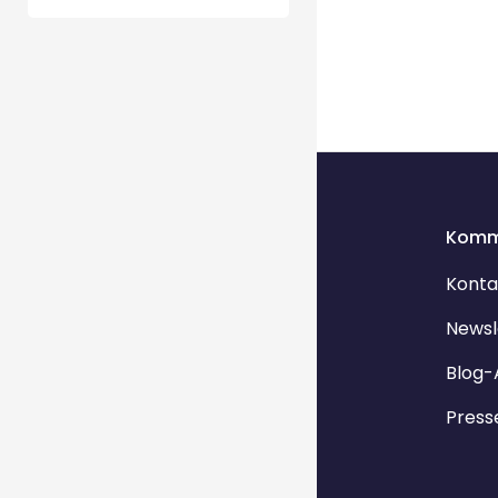
Komm
Konta
Newsl
Blog-
Press