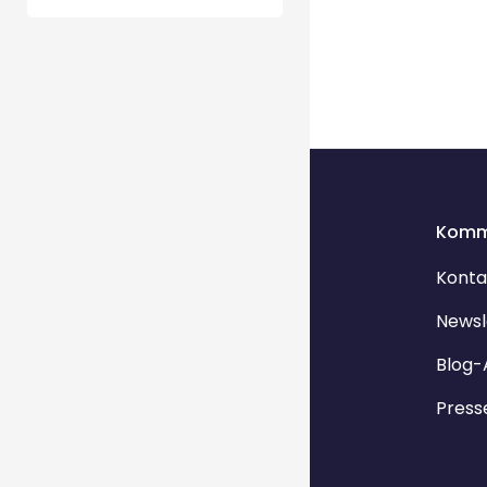
Komm
Konta
Newsl
Blog-
Press