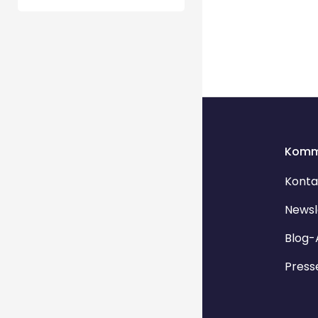
Komm
Konta
Newsl
Blog-
Press