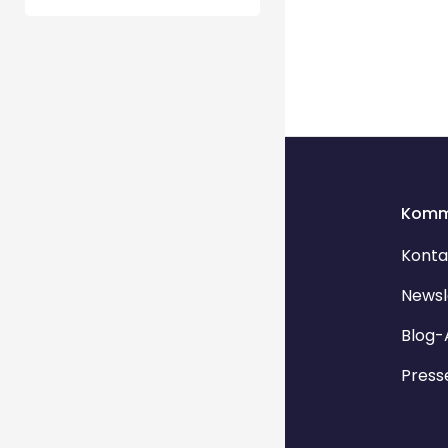
Komm
Konta
Newsl
Blog-
Press