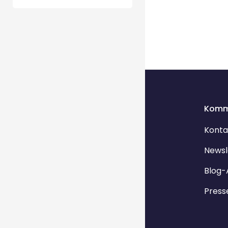
Komm
Konta
Newsl
Blog-
Press