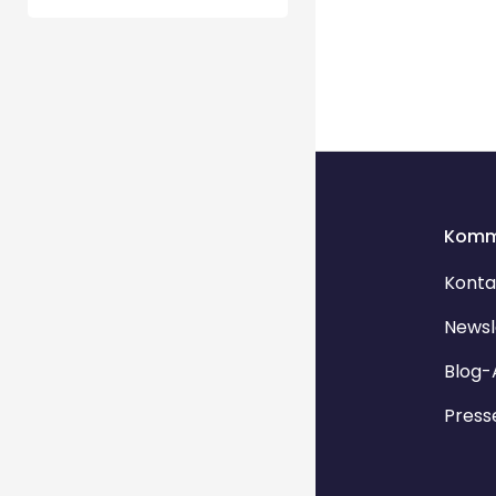
Komm
Konta
Newsl
Blog-
Press