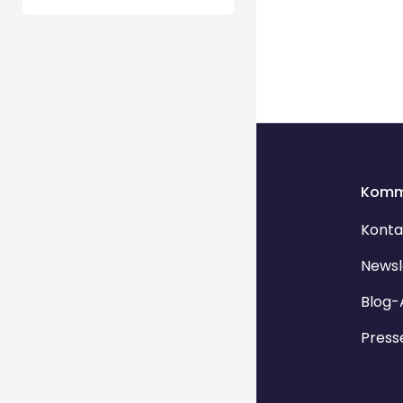
Komm
Konta
Newsl
Blog-
Press