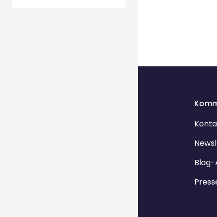
Komm
Konta
Newsl
Blog-
Press