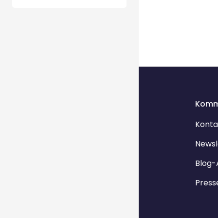
Komm
Konta
Newsl
Blog-
Press