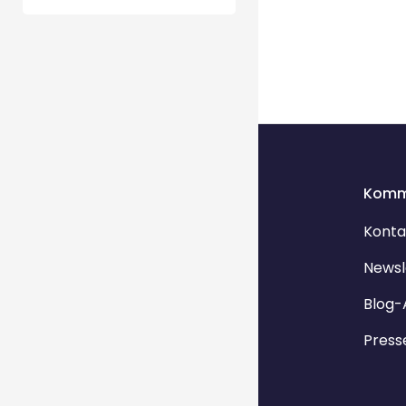
Komm
Konta
Newsl
Blog-
Press