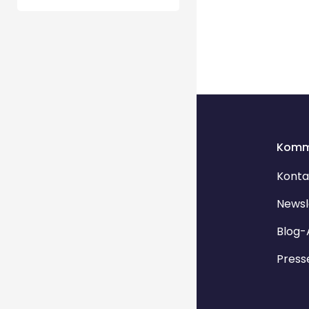
Komm
Konta
Newsl
Blog-
Press