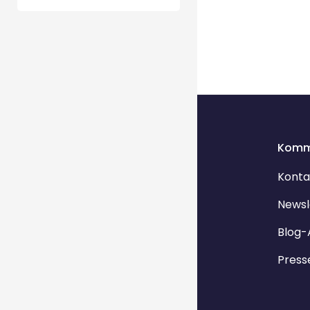
Komm
Konta
Newsl
Blog-
Press