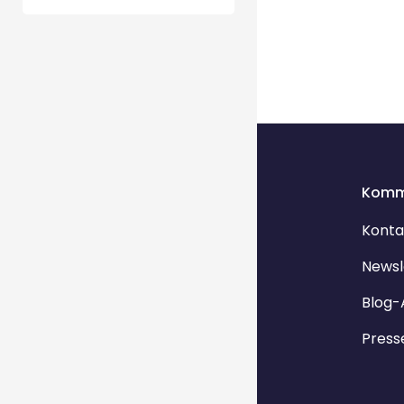
Komm
Konta
Newsl
Blog-
Press