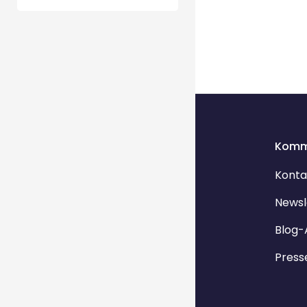
Komm
Konta
Newsl
Blog-
Press