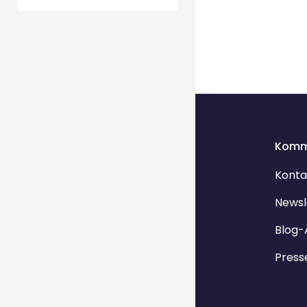
Komm
Konta
Newsl
Blog-
Press