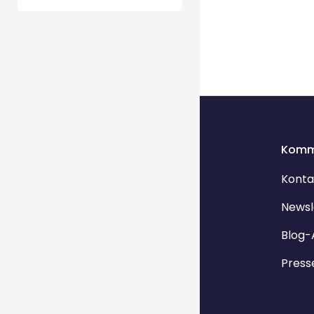
Komm
Konta
Newsl
Blog-
Press