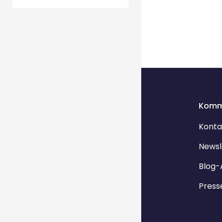
Komm
Konta
Newsl
Blog-
Press