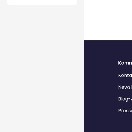
Komm
Konta
Newsl
Blog-
Press