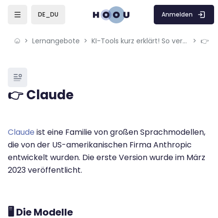
Skip to sidebar navigation menu
Skip to mobile navigation menu
Skip to page footer
Zum Hauptinhalt
Anmelden
DE_DU
Lernangebote
KI-Tools kurz erklärt! So verwendest du ChatGPT, Leonardo.AI & Co.
👉 C
Blöcke
👉 Claude
Blöcke
Abschlussbedingungen
Claude
ist eine Familie von großen Sprachmodellen,
die von der US-amerikanischen Firma Anthropic
entwickelt wurden. Die erste Version wurde im März
2023 veröffentlicht.
🖥️ Die Modelle