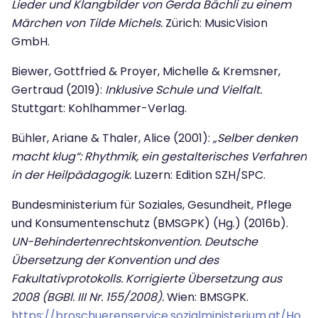
Lieder und Klangbilder von Gerda Bächli zu einem
Märchen von Tilde Michels.
Zürich: MusicVision
GmbH.
Biewer, Gottfried & Proyer, Michelle & Kremsner,
Gertraud (2019):
Inklusive Schule und Vielfalt.
Stuttgart: Kohlhammer-Verlag.
Bühler, Ariane & Thaler, Alice (2001):
„Selber denken
macht klug“: Rhythmik, ein gestalterisches Verfahren
in der Heilpädagogik.
Luzern: Edition SZH/SPC.
Bundesministerium für Soziales, Gesundheit, Pflege
und Konsumentenschutz (BMSGPK) (Hg.) (2016b).
UN-Behindertenrechtskonvention. Deutsche
Übersetzung der Konvention und des
Fakultativprotokolls. Korrigierte Übersetzung aus
2008 (BGBl. III Nr. 155/2008).
Wien: BMSGPK.
https://broschuerenservice.sozialministerium.at/Ho