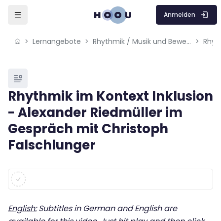
Skip to sidebar navigation menu
Skip to mobile navigation menu
Skip to page footer
Zum Hauptinhalt
Anmelden
Lernangebote
Rhythmik / Musik und Bewegung
Blöcke
Rhythmik im Kontext Inklusion
- Alexander Riedmüller im
Gespräch mit Christoph
Falschlunger
Blöcke
Abschlussbedingungen
English:
Subtitles in German and English are