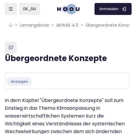
Skip to sidebar navigation menu
Skip to mobile navigation menu
Skip to page footer
Zum Hauptinhalt
Anmelden
DE_DU
Lernangebote
AKWAS 4.0
Übergeordnete Konzep
Blöcke
Übergeordnete Konzepte
Blöcke
Abschlussbedingungen
Anzeigen
In dem Kapitel "Übergeordnete Konzepte" soll zum
Einstieg in das Thema Klimaanpassung in
wasserwirtschaftlichen Systemen kurz die
Wichtigkeit eines Verständnisses der systemischen
Wechselwirkungen zwischen dem sich ändernden