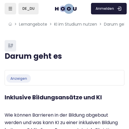
Skip to sidebar navigation menu
Skip to mobile navigation menu
Skip to sidebar hidden blocks
Skip to page footer
Zum Hauptinhalt
Anmelden
DE_DU
Lernangebote
KI im Studium nutzen
Darum geht
Blöcke
Darum geht es
Blöcke
Abschlussbedingungen
Anzeigen
Inklusive Bildungsansätze und KI
Wie können Barrieren in der Bildung abgebaut
werden und was kann KI zu einer inklusiven Bildung