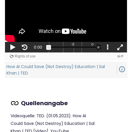
How AI Could Save (Not Destroy) Education | Sal
info_outline
Khan | TED
Videoquelle: TED. (01.05.2023). How AI
Could Save (Not Destroy) Education | Sal
Khan | TED [Video]. YouTube.