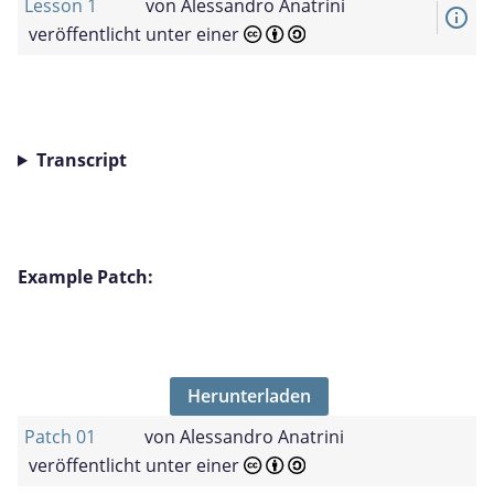
Lesson 1
von
Alessandro Anatrini
info_outline
veröffentlicht unter einer
Transcript
Example Patch:
Herunterladen
Patch 01
von
Alessandro Anatrini
veröffentlicht unter einer