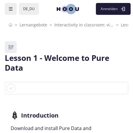
Skip to sidebar navigation menu
Skip to mobile navigation menu
Skip to page footer
Zum Hauptinhalt
Anmelden
DE_DU
Lernangebote
Interactivity in classroom: visual programming
Lesso
Blöcke
Lesson 1 - Welcome to Pure
Data
Blöcke
Abschlussbedingungen
Download and install Pure Data and