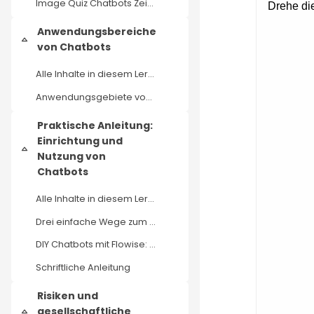
Image Quiz Chatbots Zeitreise
Anwendungsbereiche
Einklappen
von Chatbots
Alle Inhalte in diesem Lernangebot stehen - außer ...
Anwendungsgebiete von Chatbots
Praktische Anleitung:
Einrichtung und
Einklappen
Nutzung von
Chatbots
Alle Inhalte in diesem Lernangebot stehen - außer ...
Drei einfache Wege zum lokalen Chatbot mit eigenen Daten
DIY Chatbots mit Flowise: In wenigen Schritten zum eigenen KI-Assistenten!
Schriftliche Anleitung
Risiken und
gesellschaftliche