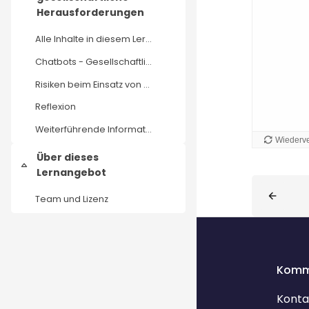
Einklappen
Herausforderungen
Alle Inhalte in diesem Lernangebot stehen - außer ...
Chatbots - Gesellschaftliche Herausforderungen
Risiken beim Einsatz von Chatbots
Reflexion
Weiterführende Informationen
Über dieses
Einklappen
Lernangebot
Blöcke
Team und Lizenz
Komm
Konta