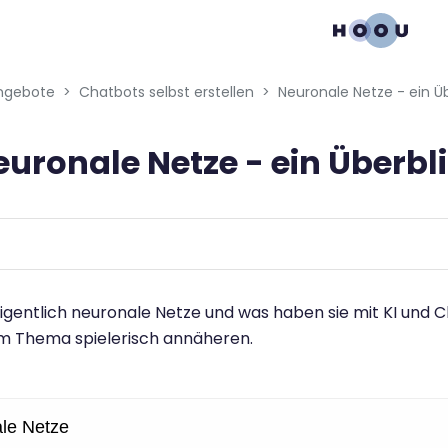
gation menu
en blocks
ngebote
Chatbots selbst erstellen
Neuronale Netze - ein Üb
euronale Netze - ein Überbl
bedingungen
igentlich neuronale Netze und was haben sie mit KI und C
em Thema spielerisch annäheren.