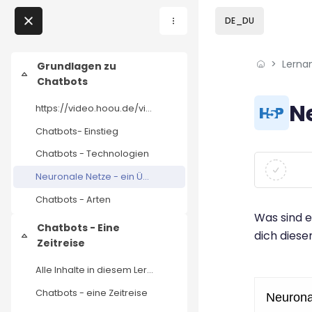
Skip to sidebar navi
Skip to sidebar hidd
Skip to page footer
Zum Hauptinhalt
DE_DU
Direkt zu - Schließen
Lerna
Home
Grundlagen zu
Einklappen
Chatbots
Lernangebote
Blöcke
N
https://video.hoou.de/videos/embed/11d67900-b559-4...
Podcasts
Chatbots- Einstieg
Chatbots - Technologien
Blöcke
Abschluss
Meine Lernangebote
Neuronale Netze - ein Überblick
Chatbots - Arten
News
Was sind e
Chatbots - Eine
dich dies
Veranstaltungen
Einklappen
Zeitreise
Alle Inhalte in diesem Lernangebot stehen - außer ...
Über uns
Chatbots - eine Zeitreise
Kontakt