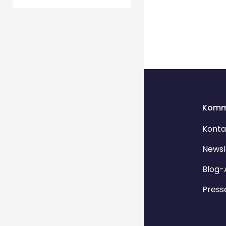
Komm
Konta
Newsl
Blog-
Press