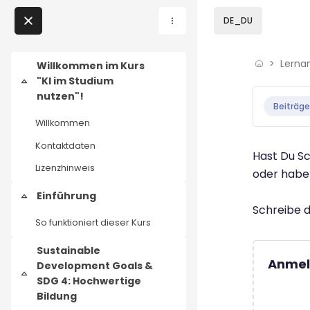
Zum Hauptinhalt
DE_DU
Direkt zu - Schließen
Lerna
Home
Willkommen im Kurs
"KI im Studium
Einklappen
Abschluss
Lernangebote
nutzen"!
Beiträge
Willkommen
Podcasts
Kontaktdaten
Hast Du Sc
Meine Lernangebote
Lizenzhinweis
oder habe
Einführung
Einklappen
News
Schreibe d
So funktioniert dieser Kurs
Veranstaltungen
Sustainable
Anmel
Development Goals &
Über uns
Einklappen
SDG 4: Hochwertige
Bildung
Kontakt