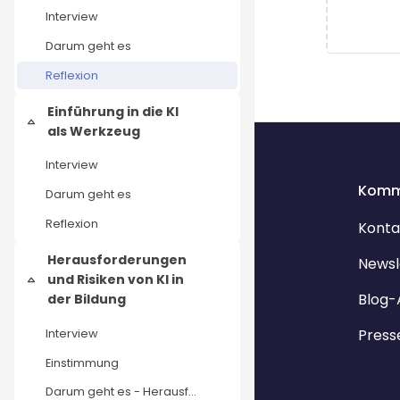
Interview
Darum geht es
Reflexion
Einführung in die KI
Einklappen
als Werkzeug
Interview
Komm
Darum geht es
Reflexion
Konta
Herausforderungen
Newsl
und Risiken von KI in
Einklappen
Blog-
der Bildung
Press
Interview
Einstimmung
Darum geht es - Herausforderungen und Risiken