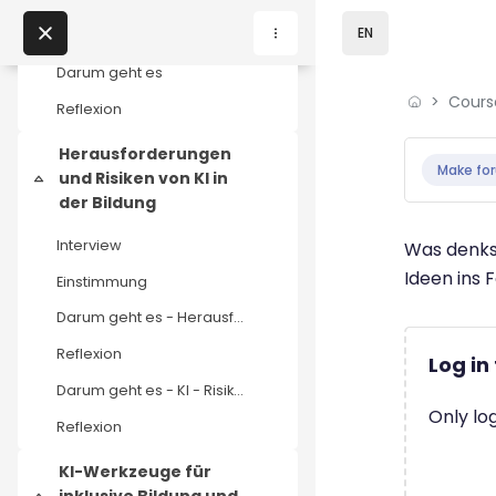
Skip to main content
EN
Interview
Darum geht es
Cours
Home
Reflexion
Completio
Courses
Herausforderungen
Make for
und Risiken von KI in
Collapse
Podcasts
der Bildung
Interview
Was denkst
My courses
Ideen ins 
Einstimmung
Darum geht es - Herausforderungen und Risiken
News
Reflexion
Log in
Events
Darum geht es - KI - Risiko für die Bildung
Only lo
Reflexion
About us
KI-Werkzeuge für
Contact us
inklusive Bildung und