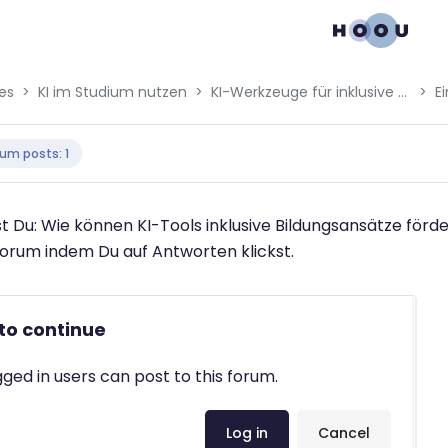
es
KI im Studium nutzen
KI-Werkzeuge für inklusive Bildung und Lernerfolg
E
n requirements
um posts: 1
 Du: Wie können KI-Tools inklusive Bildungsansätze förd
Forum indem Du auf Antworten klickst.
 to continue
gged in users can post to this forum.
Log in
Cancel