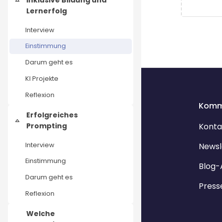
Collapse
Lernerfolg
Interview
Einstimmung
Darum geht es
KI Projekte
Reflexion
Komm
Erfolgreiches
Collapse
Prompting
Konta
Interview
Newsl
Einstimmung
Blog-
Darum geht es
Press
Reflexion
Welche